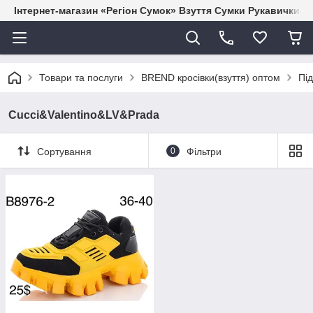
Інтернет-магазин «Регіон Сумок» Взуття Сумки Рукавички Г
Товари та послуги
BREND кросівки(взуття) оптом
Під
Cucci&Valentino&LV&Prada
Сортування
0
Фільтри