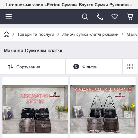
Інтернет-магазин «Регіон Сумок» Взуття Сумки Рукавички Г
Товари та послуги
Жіночі сумки клатчі рюкзаки
Mariv
Marivina Сумочки клатчі
Сортування
0
Фільтри