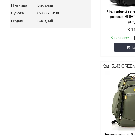
Пʼятниця
Вихідний
Чоловічий ве
Субота
09:00
18:00
рюкзак BRE
роз
Неділя
Вихідний
3 1
В наявності
К
5143 GREE
Рюкзак міський