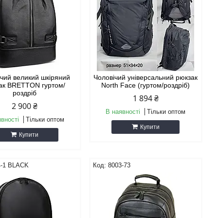
ічий великий шкіряний
Чоловічий універсальний рюкзак
ак BRETTON гуртом/
North Face (гуртом/роздріб)
роздріб
1 894 ₴
2 900 ₴
В наявності
Тільки оптом
явності
Тільки оптом
Купити
Купити
4-1 BLACK
8003-73