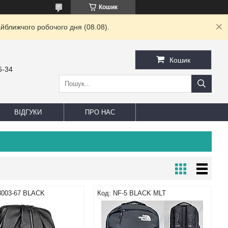
Кошик
йближчого робочого дня (08.08).
Кошик
6-34
ВІДГУКИ
ПРО НАС
8003-67 BLACK
NF-5 BLACK MLT