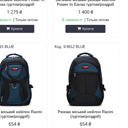
vas гуртом/роздріб
Power In Eavas гуртом/роздріб
1 279 ₴
1 400 ₴
явності
Тільки оптом
В наявності
Тільки оптом
Купити
Купити
615 BLUE
9-9612 BLUE
 міський нейлон Racini
Рюкзак міський нейлон Racini
(гуртом/роздріб)
(гуртом/роздріб)
654 ₴
654 ₴