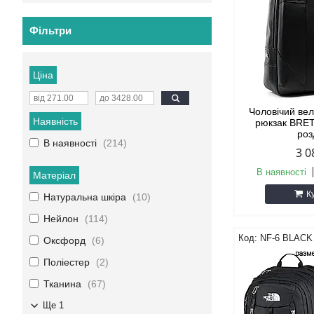
Фільтри
Ціна
Чоловічий ве
Наявність
рюкзак BRE
роз
В наявності
214
3 0
В наявності
Матеріал
К
Натуральна шкіра
10
Нейлон
114
NF-6 BLACK
Оксфорд
6
Поліестер
2
Тканина
67
Ще 1