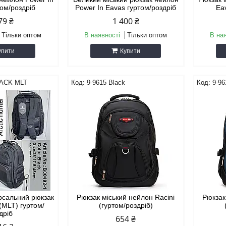
том/роздріб
Power In Eavas гуртом/роздріб
Ea
79 ₴
1 400 ₴
Тільки оптом
В наявності
Тільки оптом
В на
упити
Купити
LACK MLT
9-9615 Black
9-9
ерсальний рюкзак
Рюкзак міський нейлон Racini
Рюкзак
 (MLT) гуртом/
(гуртом/роздріб)
дріб
654 ₴