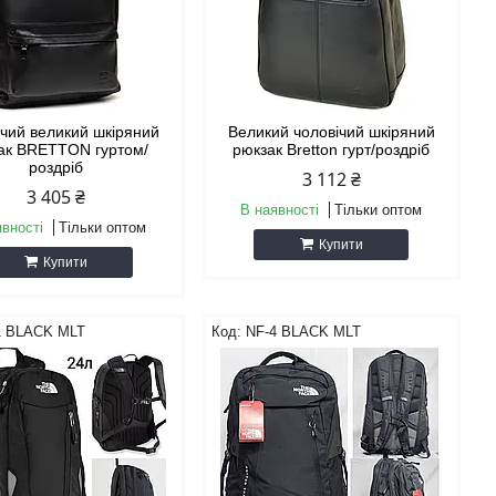
ічий великий шкіряний
Великий чоловічий шкіряний
ак BRETTON гуртом/
рюкзак Bretton гурт/роздріб
роздріб
3 112 ₴
3 405 ₴
В наявності
Тільки оптом
явності
Тільки оптом
Купити
Купити
1 BLACK MLT
NF-4 BLACK MLT