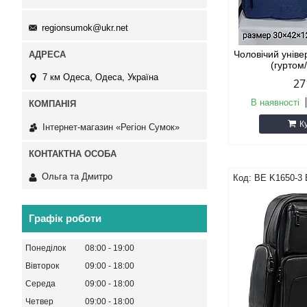
regionsumok@ukr.net
Чоловічий унів
(гуртом
7 км Одеса, Одеса, Україна
27
В наявності
К
Інтернет-магазин «Регіон Сумок»
Ольга та Дмитро
BE K1650-3
Графік роботи
Понеділок
08:00
19:00
Вівторок
09:00
18:00
Середа
09:00
18:00
Четвер
09:00
18:00