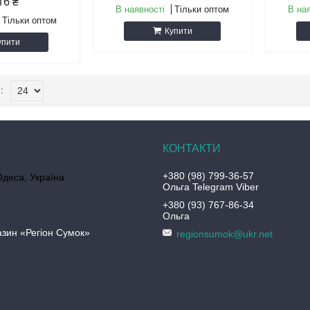
16 ₴
В наявності
Тільки оптом
В на
Тільки оптом
Купити
упити
+380 (98) 799-36-57
Одеса, Україна
Ольга Telegram Viber
+380 (93) 767-86-34
Ольга
азин «Регіон Сумок»
regionsumok@ukr.net