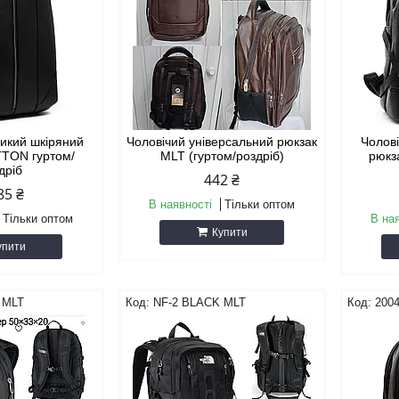
ликий шкіряний
Чоловічий універсальний рюкзак
Чолов
TTON гуртом/
MLT (гуртом/роздріб)
рюкз
дріб
442 ₴
85 ₴
В наявності
Тільки оптом
Тільки оптом
В на
Купити
упити
 MLT
NF-2 BLACK MLT
200