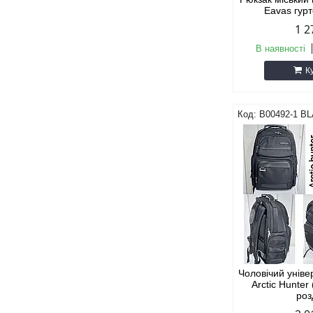
Eavas гур
1 2
В наявності
К
B00492-1 B
Чоловічий унів
Arctic Hunter
роз