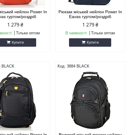
міський нейлон Power In
Рюкзак міський нейлон Power In
vas гуртом/роздріб
Eavas гуртом/роздріб
1 279 ₴
1 279 ₴
явності
Тільки оптом
В наявності
Тільки оптом
Купити
Купити
3 BLACK
3884 BLACK
міський нейлон Power In
Великий міський рюкзак нейлон