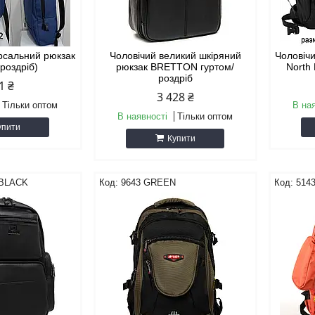
ерсальний рюкзак
Чоловічий великий шкіряний
Чоловіч
/роздріб)
рюкзак BRETTON гуртом/
North 
роздріб
1 ₴
3 428 ₴
Тільки оптом
В на
В наявності
Тільки оптом
упити
Купити
 BLACK
9643 GREEN
514