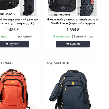
ий універсальний рюкзак
Чоловічий універсальний рюкзак
Face (гуртом/роздріб)
North Face (гуртом/роздріб)
1 488 ₴
1 894 ₴
явності
Тільки оптом
В наявності
Тільки оптом
Купити
Купити
3 ORANGE
5143 BLUE