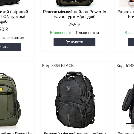
ликий шкіряний
Рюкзак міський нейлон Power In
Рюкзак 
TTON гуртом/
Eavas гуртом/роздріб
Ea
дріб
755 ₴
80 ₴
В наявності
Тільки оптом
В на
Тільки оптом
Купити
упити
N
3864 BLACK
514
 нейлон Power In
Великий міський рюкзак нейлон
Рюкзак 