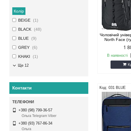
Колір
BEIGE
1
BLACK
48
Чоловічий унів
BLUE
9
North Face (г
1 8
GREY
6
В наявності
KHAKI
1
К
Ще 12
Контакти
031 BLUE
+380 (98) 799-36-57
Ольга Telegram Viber
+380 (93) 767-86-34
Ольга