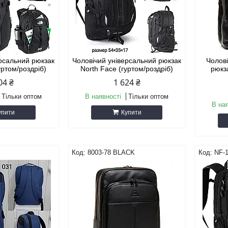
ерсальний рюкзак
Чоловічий універсальний рюкзак
Чолов
уртом/роздріб)
North Face (гуртом/роздріб)
рюкз
04 ₴
1 624 ₴
Тільки оптом
В наявності
Тільки оптом
В на
упити
Купити
8003-78 BLACK
NF-