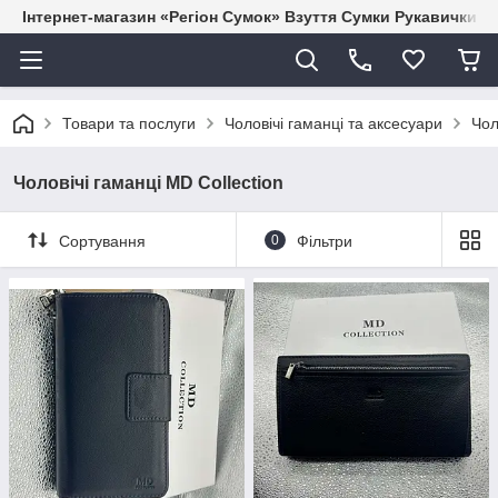
Інтернет-магазин «Регіон Сумок» Взуття Сумки Рукавички Г
Товари та послуги
Чоловічі гаманці та аксесуари
Чол
Чоловічі гаманці MD Collection
Сортування
0
Фільтри