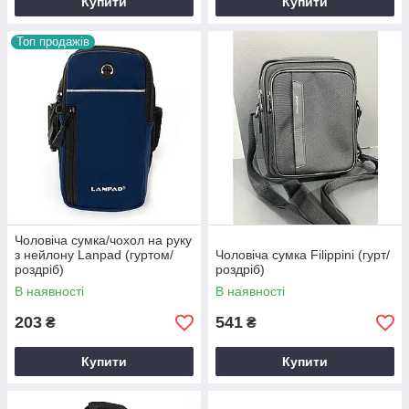
Купити
Купити
Топ продажів
Чоловіча сумка/чохол на руку
з нейлону Lanpad (гуртом/
Чоловіча сумка Filippini (гурт/
роздріб)
роздріб)
В наявності
В наявності
203
541
₴
₴
Купити
Купити