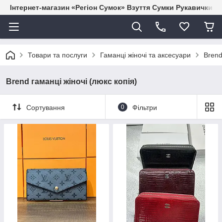
Інтернет-магазин «Регіон Сумок» Взуття Сумки Рукавички Г
Товари та послуги
Гаманці жіночі та аксесуари
Brend
Brend гаманці жіночі (люкс копія)
Сортування
0
Фільтри