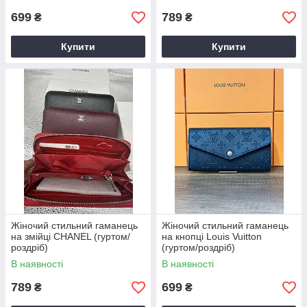
699
789
₴
₴
Купити
Купити
Жіночий стильний гаманець
Жіночий стильний гаманець
на змійці CHANEL (гуртом/
на кнопці Louis Vuitton
роздріб)
(гуртом/роздріб)
В наявності
В наявності
789
699
₴
₴