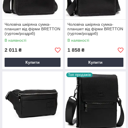
Чоловіча шкіряна сумка-
Чоловіча шкіряна сумка-
планшет від фірми BRETTON
планшет від фірми BRETTON
(гуртом/роздріб)
(гуртом/роздріб)
В наявності
В наявності
2 011
1 858
₴
₴
Купити
Купити
Топ продажів