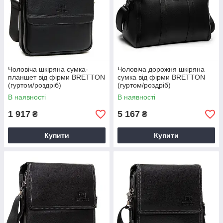
Чоловіча шкіряна сумка-
Чоловіча дорожня шкіряна
планшет від фірми BRETTON
сумка від фірми BRETTON
(гуртом/роздріб)
(гуртом/роздріб)
В наявності
В наявності
1 917
5 167
₴
₴
Купити
Купити