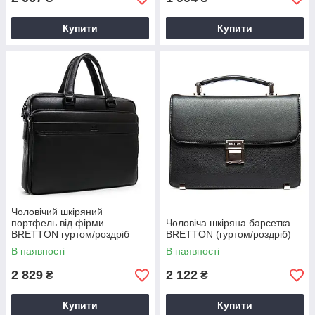
Купити
Купити
Чоловічий шкіряний
портфель від фірми
Чоловіча шкіряна барсетка
BRETTON гуртом/роздріб
BRETTON (гуртом/роздріб)
В наявності
В наявності
2 829
2 122
₴
₴
Купити
Купити