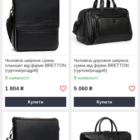
Чоловіча шкіряна сумка-
Чоловіча дорожня шкіряна
планшет від фірми BRETTON
сумка від фірми BRETTON
(гуртом/роздріб)
(гуртом/роздріб)
В наявності
В наявності
1 804
5 060
₴
₴
Купити
Купити