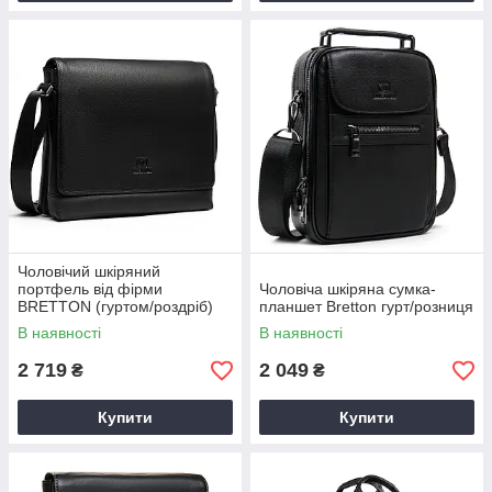
Чоловічий шкіряний
портфель від фірми
Чоловіча шкіряна сумка-
BRETTON (гуртом/роздріб)
планшет Bretton гурт/розниця
В наявності
В наявності
2 719
2 049
₴
₴
Купити
Купити