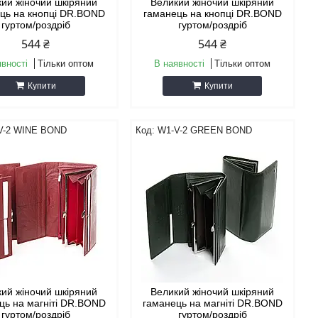
ий жіночий шкіряний
Великий жіночий шкіряний
ць на кнопці DR.BOND
гаманець на кнопці DR.BOND
гуртом/роздріб
гуртом/роздріб
544 ₴
544 ₴
явності
Тільки оптом
В наявності
Тільки оптом
Купити
Купити
V-2 WINE BOND
W1-V-2 GREEN BOND
ий жіночий шкіряний
Великий жіночий шкіряний
ць на магніті DR.BOND
гаманець на магніті DR.BOND
гуртом/роздріб
гуртом/роздріб