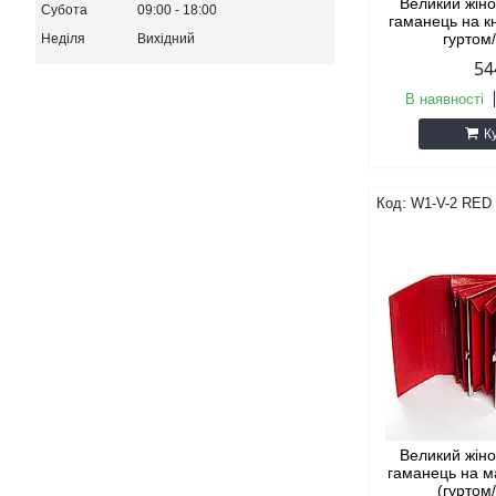
Великий жін
Субота
09:00
18:00
гаманець на 
гуртом
Неділя
Вихідний
54
В наявності
К
W1-V-2 RED
Великий жін
гаманець на м
(гуртом