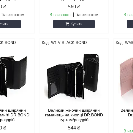
0 ₴
560 ₴
Тільки оптом
В наявності
Тільки оптом
В на
упити
Купити
CK BOND
W1-V BLACK BOND
WMB
очий шкіряний
Великий жіночий шкіряний
Велик
агніті DR.BOND
гаманець на кнопці DR.BOND
Dr
/роздріб
гуртом/роздріб
0 ₴
544 ₴
В на