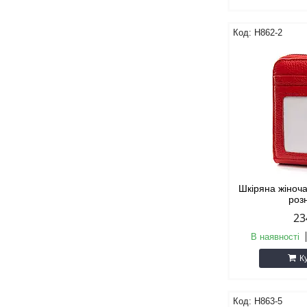
H862-2
Шкіряна жіноча
роз
23
В наявності
К
H863-5