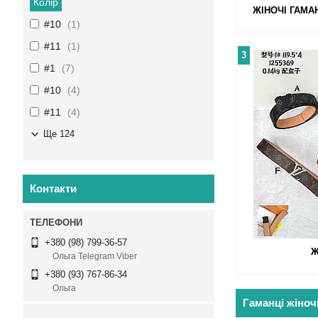
Колір
ЖІНОЧІ ГАМА
#10
1
#11
1
3
#1
7
#10
4
#11
4
Ще 124
Контакти
+380 (98) 799-36-57
Ж
Ольга Telegram Viber
+380 (93) 767-86-34
Ольга
Гаманці жіноч