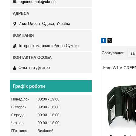
regionsumok@ukr.net
7 км Одеса, Одеса, Україна
Інтернет-магазин «Регіон Сумок»
Ольга та Дмитро
W1-V GREE
Графік роботи
Понеділок
08:00
19:00
Вівторок
09:00
18:00
Середа
09:00
18:00
Четвер
09:00
18:00
Пʼятниця
Вихідний