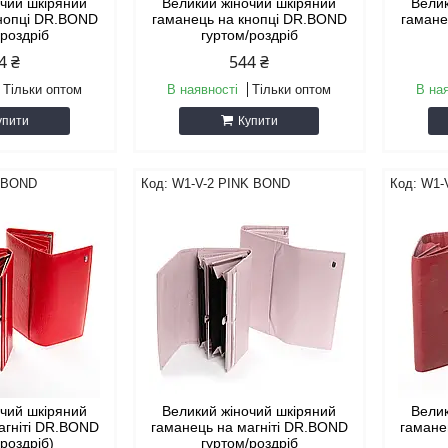
очий шкіряний
Великий жіночий шкіряний
Велик
кнопці DR.BOND
гаманець на кнопці DR.BOND
гамане
/роздріб
гуртом/роздріб
4 ₴
544 ₴
Тільки оптом
В наявності
Тільки оптом
В на
упити
Купити
 BOND
W1-V-2 PINK BOND
W1-
очий шкіряний
Великий жіночий шкіряний
Велик
агніті DR.BOND
гаманець на магніті DR.BOND
гамане
/роздріб)
гуртом/роздріб