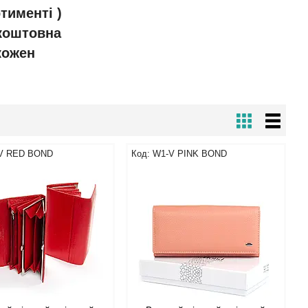
тименті )
зкоштовна
 кожен
V RED BOND
W1-V PINK BOND