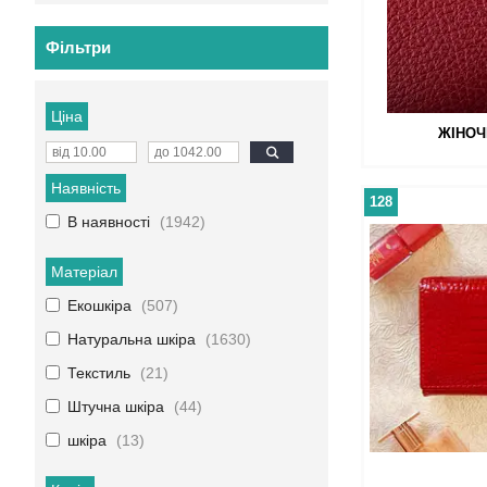
Фільтри
Ціна
ЖІНОЧ
Наявність
128
В наявності
1942
Матеріал
Екошкіра
507
Натуральна шкіра
1630
Текстиль
21
Штучна шкіра
44
шкіра
13