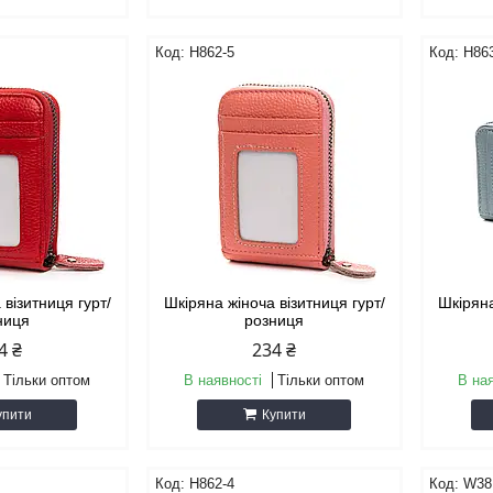
H862-5
H86
 візитниця гурт/
Шкіряна жіноча візитниця гурт/
Шкіряна
ниця
розниця
4 ₴
234 ₴
Тільки оптом
В наявності
Тільки оптом
В на
упити
Купити
H862-4
W38