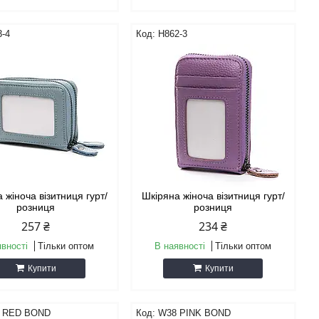
3-4
H862-3
 жіноча візитниця гурт/
Шкіряна жіноча візитниця гурт/
розниця
розниця
257 ₴
234 ₴
явності
Тільки оптом
В наявності
Тільки оптом
Купити
Купити
 RED BOND
W38 PINK BOND