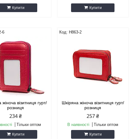
Купити
Купити
2-6
H863-2
 жіноча візитниця гурт/
Шкіряна жіноча візитниця гурт/
розниця
розниця
234 ₴
257 ₴
явності
Тільки оптом
В наявності
Тільки оптом
Купити
Купити