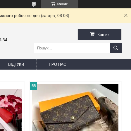
Кошик
жчого робочого дня (завтра, 08.08).
Кошик
6-34
ВІДГУКИ
ПРО НАС
55