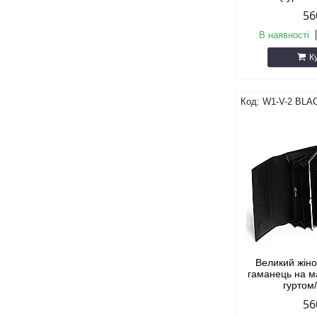
56
В наявності
К
W1-V-2 BLA
Великий жін
гаманець на м
гуртом
56