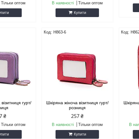
Тільки оптом
В наявності
Тільки оптом
упити
Купити
H863-6
H86
 візитниця гурт/
Шкіряна жіноча візитниця гурт/
Шкіряна
ниця
розниця
7 ₴
257 ₴
Тільки оптом
В наявності
Тільки оптом
В на
упити
Купити