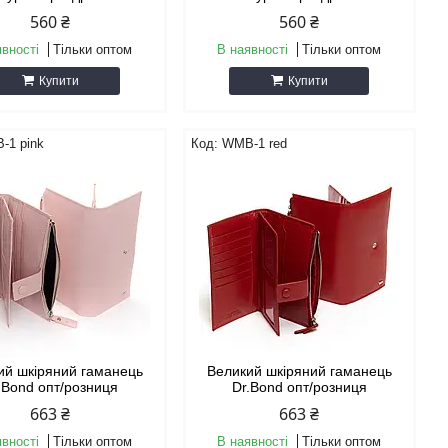
560 ₴
560 ₴
явності
Тільки оптом
В наявності
Тільки оптом
Купити
Купити
-1 pink
WMB-1 red
ий шкіряний гаманець
Великий шкіряний гаманець
.Bond опт/розниця
Dr.Bond опт/розниця
663 ₴
663 ₴
явності
Тільки оптом
В наявності
Тільки оптом