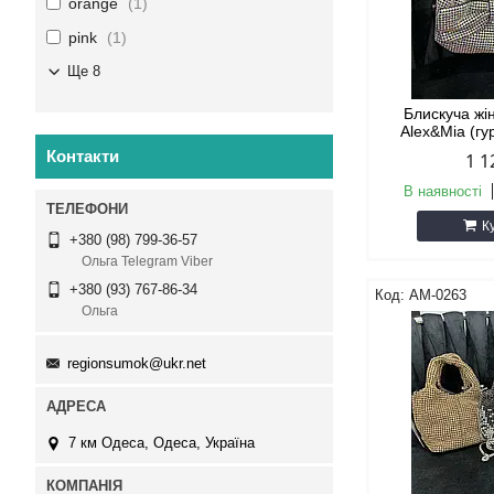
orange
1
pink
1
Ще 8
Блискуча жі
Alex&Mia (гу
Контакти
1 1
В наявності
К
+380 (98) 799-36-57
Ольга Telegram Viber
+380 (93) 767-86-34
AM-0263
Ольга
regionsumok@ukr.net
7 км Одеса, Одеса, Україна