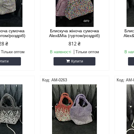
ноча сумочка
Блискуча жіноча сумочка
Блис
ртом/роздріб)
Alex&Mia (гуртом/роздріб)
Alex&
28 ₴
812 ₴
Тільки оптом
В наявності
Тільки оптом
В на
упити
Купити
AM-0263
AM-