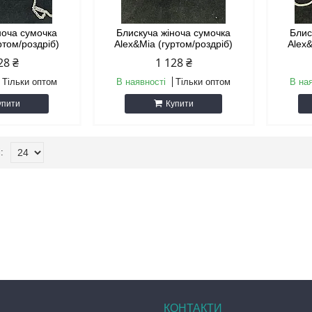
ноча сумочка
Блискуча жіноча сумочка
Блис
ртом/роздріб)
Alex&Mia (гуртом/роздріб)
Alex&
28 ₴
1 128 ₴
Тільки оптом
В наявності
Тільки оптом
В на
упити
Купити