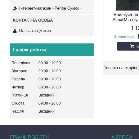
Інтернет-магазин «Регіон Сумок»
Блискуча жі
Alex&Mia (гу
1 1
Ольга та Дмитро
В наявності
К
Графік роботи
Понеділок
08:00
19:00
Вівторок
09:00
18:00
Середа
09:00
18:00
Четвер
09:00
18:00
Пʼятниця
Вихідний
Субота
09:00
18:00
Неділя
Вихідний
ГРАФІК РОБОТИ