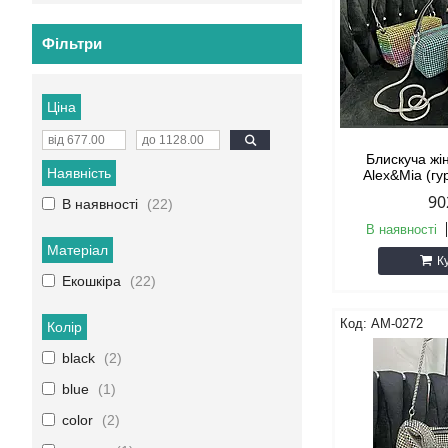
Фільтри
Ціна
Блискуча жі
Наявність
Alex&Mia (гу
90
В наявності
22
В наявності
Матеріал
К
Екошкіра
22
AM-0272
Колір
black
2
blue
1
color
2