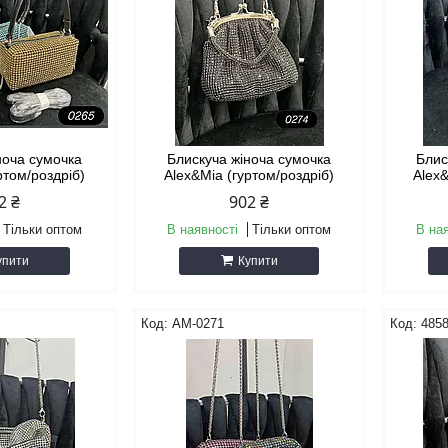
ноча сумочка
Блискуча жіноча сумочка
Блис
ртом/роздріб)
Alex&Mia (гуртом/роздріб)
Alex&
2 ₴
902 ₴
Тільки оптом
В наявності
Тільки оптом
В на
упити
Купити
AM-0271
4858