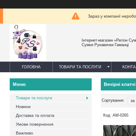
Зараз у компанії нероб
Інтернет-магазин «Регіон Су
Сумки Рукавички Гаманці
ГОЛОВНА
ТОВАРИ ТА ПОСЛУГИ
КОНТА
Вечірні клатч
Товари та послуги
Новини
Доставка та оплата
AM-0265
Умови повернення
Важливо