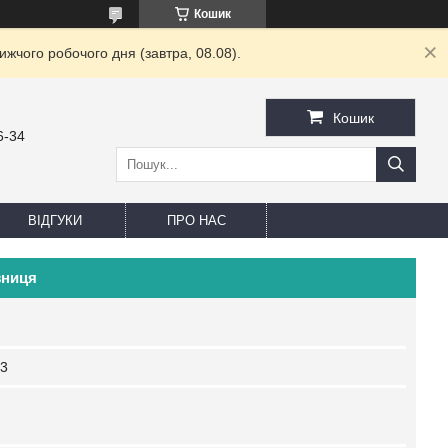
Кошик
жчого робочого дня (завтра, 08.08).
Кошик
6-34
ВІДГУКИ
ПРО НАС
зниця
-3