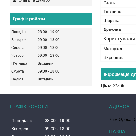
Ольга та Дмитро
Стать
Товщина
Графік роботи
Ширина
Довжина
Понеділок
08:00
19:00
Користувальн
Вівторок
09:00
18:00
Середа
09:00
18:00
Матеріал
Четвер
09:00
18:00
Виробник
Пʼятниця
Вихідний
Субота
09:00
18:00
Інформація д
Неділя
Вихідний
Ціна:
234 ₴
ГРАФІК РОБОТИ
7 км Одеса, 
Понеділок
08:00
19:00
Вівторок
09:00
18:00