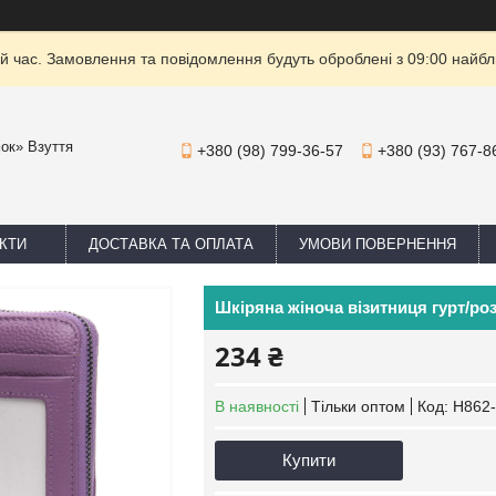
й час. Замовлення та повідомлення будуть оброблені з 09:00 найбли
мок» Взуття
+380 (98) 799-36-57
+380 (93) 767-8
КТИ
ДОСТАВКА ТА ОПЛАТА
УМОВИ ПОВЕРНЕННЯ
Шкіряна жіноча візитниця гурт/ро
234 ₴
В наявності
Тільки оптом
Код:
H862
Купити