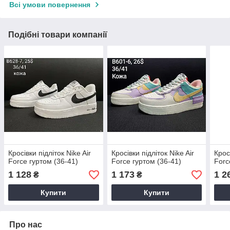
Всі умови повернення
Подібні товари компанії
Кросівки підліток Nike Air
Кросівки підліток Nike Air
Крос
Force гуртом (36-41)
Force гуртом (36-41)
Forc
1 128
1 173
1 2
₴
₴
Купити
Купити
Про нас