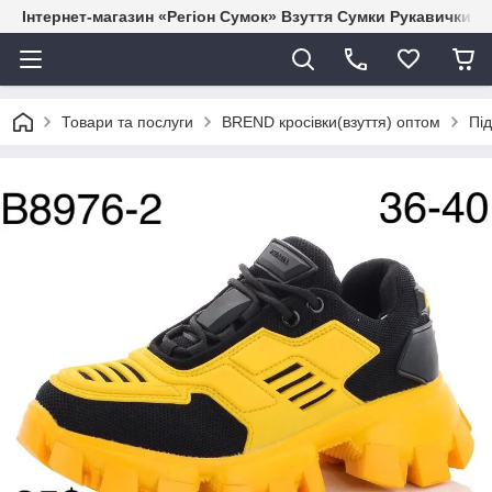
Інтернет-магазин «Регіон Сумок» Взуття Сумки Рукавички Г
Товари та послуги
BREND кросівки(взуття) оптом
Під