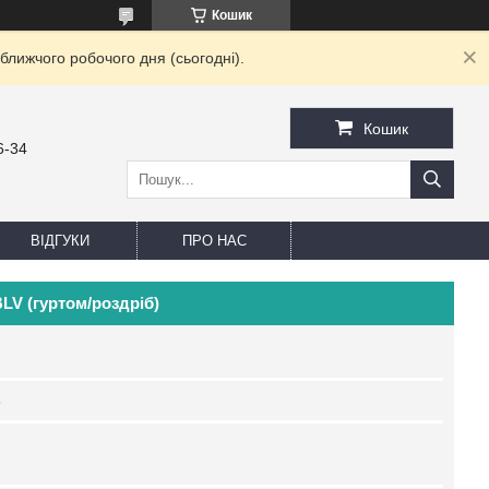
Кошик
ближчого робочого дня (сьогодні).
Кошик
6-34
ВІДГУКИ
ПРО НАС
LV (гуртом/роздріб)
8