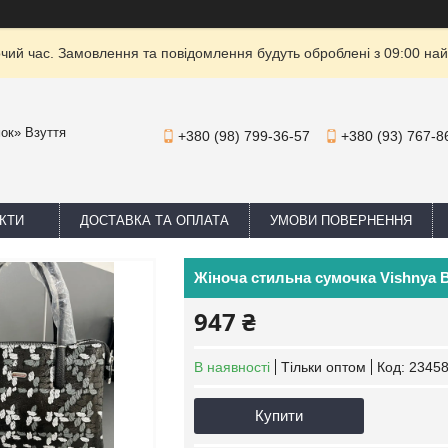
очий час. Замовлення та повідомлення будуть оброблені з 09:00 най
мок» Взуття
+380 (98) 799-36-57
+380 (93) 767-8
КТИ
ДОСТАВКА ТА ОПЛАТА
УМОВИ ПОВЕРНЕННЯ
Жіноча стильна сумочка Vishnya B
947 ₴
В наявності
Тільки оптом
Код:
2345
Купити