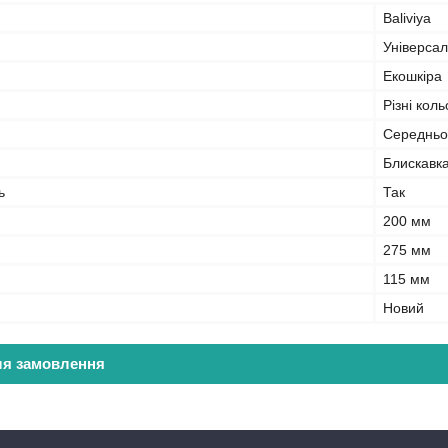
Baliviya
Універса
Екошкіра
Різні кол
Середньої
Блискавк
ь
Так
200 мм
275 мм
115 мм
Новий
ля замовлення