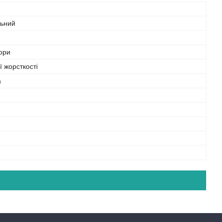
льний
ьори
 жорсткості
а