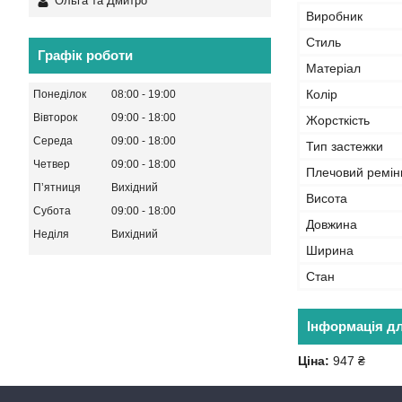
Ольга та Дмитро
Виробник
Стиль
Графік роботи
Матеріал
Колір
Понеділок
08:00
19:00
Вівторок
09:00
18:00
Жорсткість
Середа
09:00
18:00
Тип застежки
Четвер
09:00
18:00
Плечовий ремін
Пʼятниця
Вихідний
Висота
Субота
09:00
18:00
Довжина
Неділя
Вихідний
Ширина
Стан
Інформація д
Ціна:
947 ₴