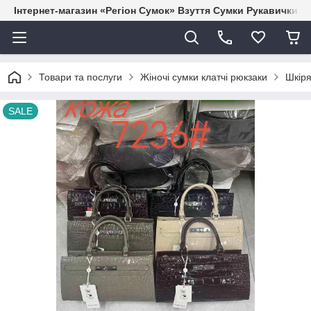
Інтернет-магазин «Регіон Сумок» Взуття Сумки Рукавички Г
Товари та послуги
Жіночі сумки клатчі рюкзаки
Шкіря
SALE