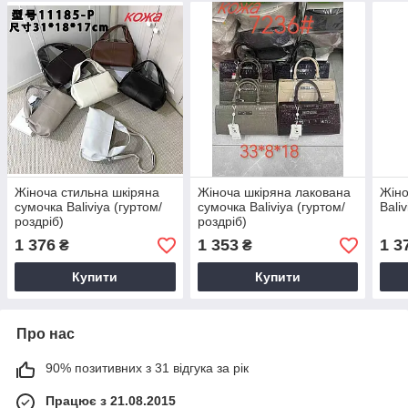
Жіноча стильна шкіряна
Жіноча шкіряна лакована
Жіно
сумочка Baliviya (гуртом/
сумочка Baliviya (гуртом/
Bali
роздріб)
роздріб)
1 376
1 353
1 3
₴
₴
Купити
Купити
Про нас
90% позитивних з 31 відгука за рік
Працює з 21.08.2015