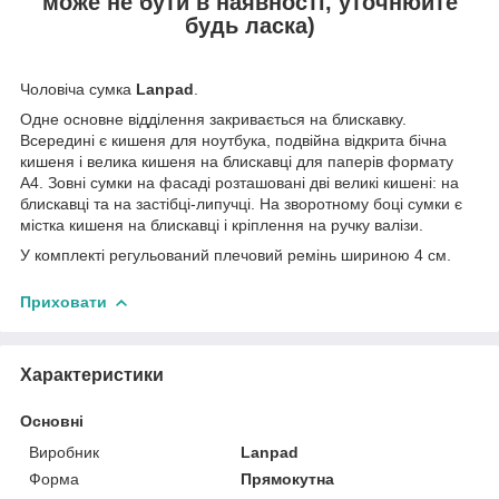
може не бути в наявності, уточнюйте
будь ласка)
Чоловіча сумка
Lanpad
.
Одне основне відділення закривається на блискавку.
Всередині є кишеня для ноутбука, подвійна відкрита бічна
кишеня і велика кишеня на блискавці для паперів формату
А4. Зовні сумки на фасаді розташовані дві великі кишені: на
блискавці та на застібці-липучці. На зворотному боці сумки є
містка кишеня на блискавці і кріплення на ручку валізи.
У комплекті регульований плечовий ремінь шириною 4 см.
Приховати
Характеристики
Основні
Виробник
Lanpad
Форма
Прямокутна