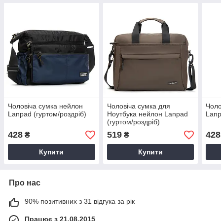
Чоловіча сумка нейлон
Чоловіча сумка для
Чоло
Lanpad (гуртом/роздріб)
Ноутбука нейлон Lanpad
Lanp
(гуртом/роздріб)
428
519
428
₴
₴
Купити
Купити
Про нас
90% позитивних з 31 відгука за рік
Працює з 21.08.2015