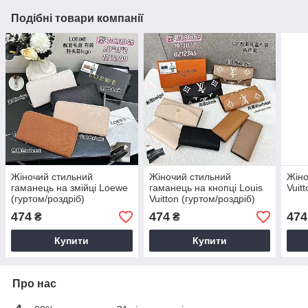
Подібні товари компанії
Жіночий стильний
Жіночий стильний
Жіно
гаманець на змійці Loewe
гаманець на кнопці Louis
Vuit
(гуртом/роздріб)
Vuitton (гуртом/роздріб)
474
474
474
₴
₴
Купити
Купити
Про нас