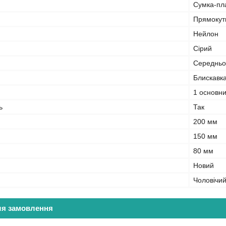
Сумка-пл
Прямокут
Нейлон
Сірий
Середньої
Блискавк
1 основни
ь
Так
200 мм
150 мм
80 мм
Новий
Чоловічи
ля замовлення