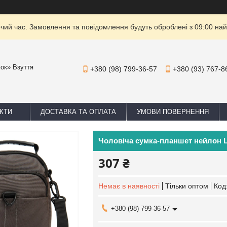
очий час. Замовлення та повідомлення будуть оброблені з 09:00 най
мок» Взуття
+380 (98) 799-36-57
+380 (93) 767-8
КТИ
ДОСТАВКА ТА ОПЛАТА
УМОВИ ПОВЕРНЕННЯ
Чоловіча сумка-планшет нейлон L
307 ₴
Немає в наявності
Тільки оптом
Код
+380 (98) 799-36-57