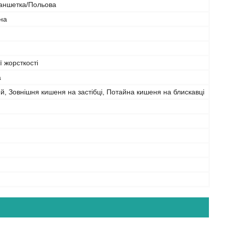
аншетка/Польова
на
 жорсткості
а
й, Зовнішня кишеня на застібці, Потайна кишеня на блискавці
й