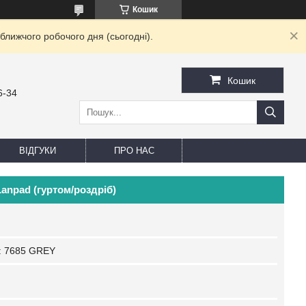
Кошик
ближчого робочого дня (сьогодні).
Кошик
6-34
ВІДГУКИ
ПРО НАС
anpad (гуртом/роздріб)
:
7685 GREY