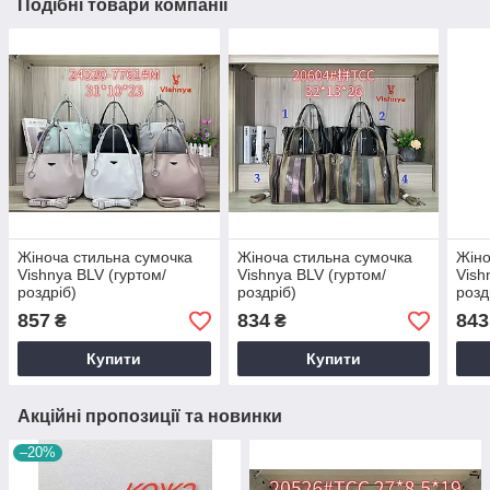
Подібні товари компанії
Жіноча стильна сумочка
Жіноча стильна сумочка
Жіно
Vishnya BLV (гуртом/
Vishnya BLV (гуртом/
Vish
роздріб)
роздріб)
розд
857
834
843
₴
₴
Купити
Купити
Акційні пропозиції та новинки
–20%