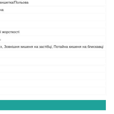
аншетка/Польова
на
 жорсткості
а
х, Зовнішня кишеня на застібці, Потайна кишеня на блискавці
й