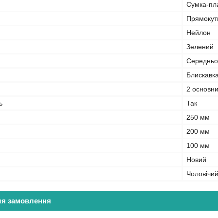
Сумка-пл
Прямокут
Нейлон
Зелений
Середньої
Блискавк
2 основни
ь
Так
250 мм
200 мм
100 мм
Новий
Чоловічи
ля замовлення