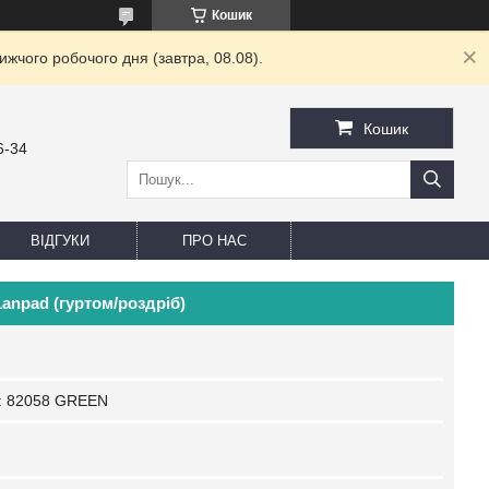
Кошик
жчого робочого дня (завтра, 08.08).
Кошик
6-34
ВІДГУКИ
ПРО НАС
anpad (гуртом/роздріб)
:
82058 GREEN