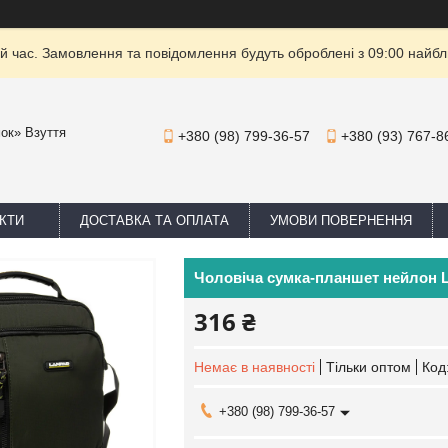
й час. Замовлення та повідомлення будуть оброблені з 09:00 найбли
мок» Взуття
+380 (98) 799-36-57
+380 (93) 767-8
КТИ
ДОСТАВКА ТА ОПЛАТА
УМОВИ ПОВЕРНЕННЯ
Чоловіча сумка-планшет нейлон L
316 ₴
Немає в наявності
Тільки оптом
Код
+380 (98) 799-36-57