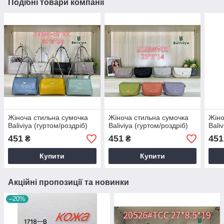
Подібні товари компанії
Жіноча стильна сумочка
Жіноча стильна сумочка
Жіно
Baliviya (гуртом/роздріб)
Baliviya (гуртом/роздріб)
Bali
451
451
451
₴
₴
Купити
Купити
Акційні пропозиції та новинки
–20%