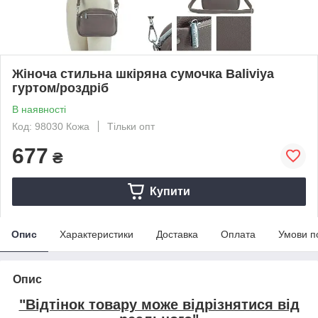
Жіноча стильна шкіряна сумочка Baliviya
гуртом/роздріб
В наявності
Код: 98030 Кожа
Тільки опт
677
₴
Купити
Опис
Характеристики
Доставка
Оплата
Умови п
Опис
"Відтінок товару може відрізнятися від