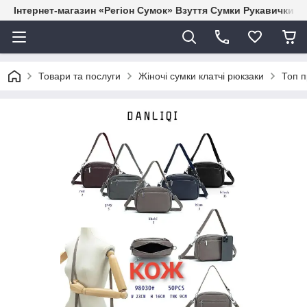
Інтернет-магазин «Регіон Сумок» Взуття Сумки Рукавички Г
Товари та послуги
Жіночі сумки клатчі рюкзаки
Топ п