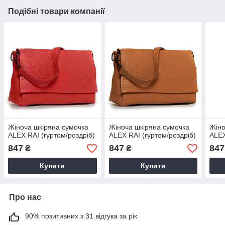
Подібні товари компанії
Жіноча шкіряна сумочка
Жіноча шкіряна сумочка
Жіно
ALEX RAI (гуртом/роздріб)
ALEX RAI (гуртом/роздріб)
ALEX
847
847
847
₴
₴
Купити
Купити
Про нас
90% позитивних з 31 відгука за рік