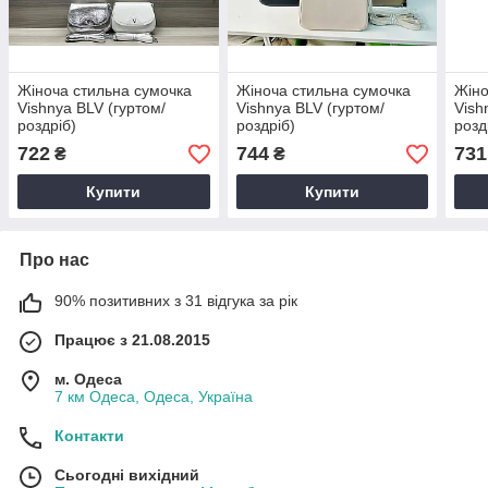
Жіноча стильна сумочка
Жіноча стильна сумочка
Жіно
Vishnya BLV (гуртом/
Vishnya BLV (гуртом/
Vish
роздріб)
роздріб)
розд
722
744
731
₴
₴
Купити
Купити
Про нас
90% позитивних з 31 відгука за рік
Працює з 21.08.2015
м. Одеса
7 км Одеса, Одеса, Україна
Контакти
Сьогодні вихідний