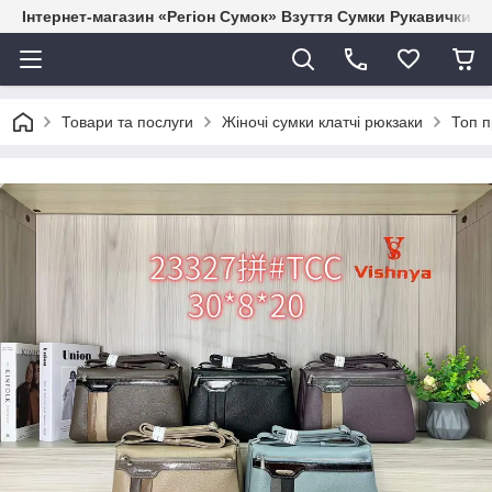
Інтернет-магазин «Регіон Сумок» Взуття Сумки Рукавички Г
Товари та послуги
Жіночі сумки клатчі рюкзаки
Топ п