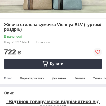
Жіноча стильна сумочка Vishnya BLV (гуртом/
роздріб)
В наявності
Код: 23327 black
Тільки опт
722
₴
Купити
Опис
Характеристики
Доставка
Оплата
Умови п
Опис
"Відтінок товару може відрізнятися від