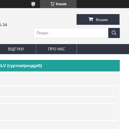
Кошик
Кошик
6-34
ВІДГУКИ
ПРО НАС
LV (гуртом/роздріб)
4