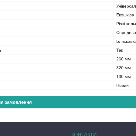
Універса
Екошкіра
Різні кол
Середньої
Блискавк
ь
Так
260 мм
320 мм
130 мм
Новий
ля замовлення