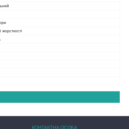
льний
ьори
 жорсткості
а