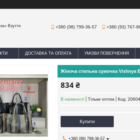
мок» Взуття
+380 (98) 799-36-57
+380 (93) 767-8
КТИ
ДОСТАВКА ТА ОПЛАТА
УМОВИ ПОВЕРНЕННЯ
Жіноча стильна сумочка Vishnya B
834 ₴
В наявності
Тільки оптом
Код:
2060
Купити
+380 (98) 799-36-57