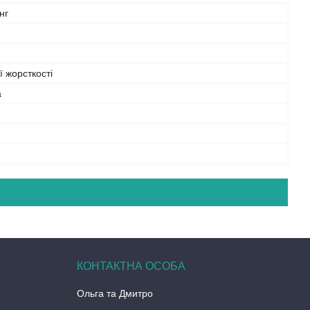
нг
 жорсткості
а
Ольга та Дмитро