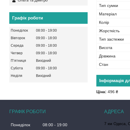
Ольга та Дмитро
Тип сумки
Матеріал
Графік роботи
Колір
Жорсткість
Понеділок
08:00
19:00
Вівторок
09:00
18:00
Тип застежки
Середа
09:00
18:00
Висота
Четвер
09:00
18:00
Довжина
Пʼятниця
Вихідний
Стан
Субота
09:00
18:00
Неділя
Вихідний
Інформація д
Ціна:
496 ₴
ГРАФІК РОБОТИ
7 км Одеса, 
Понеділок
08:00
19:00