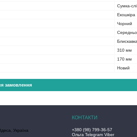
Сумка-слі
Екошкіра
Чорний
Середньої
Блискавк
310 мм
170 мм
Новий
ля замовлення
+380 (98) 799-36-57
Одеса, Україна
Ольга Telegram Viber