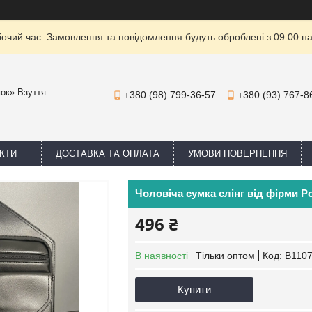
бочий час. Замовлення та повідомлення будуть оброблені з 09:00 на
мок» Взуття
+380 (98) 799-36-57
+380 (93) 767-8
КТИ
ДОСТАВКА ТА ОПЛАТА
УМОВИ ПОВЕРНЕННЯ
Чоловіча сумка слінг від фірми Po
496 ₴
В наявності
Тільки оптом
Код:
B110
Купити