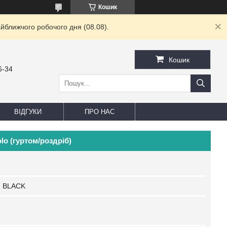
Кошик
йближчого робочого дня (08.08).
Кошик
6-34
ВІДГУКИ
ПРО НАС
lo (гуртом/роздріб)
7 BLACK