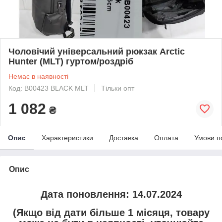
Чоловічий універсальний рюкзак Arctic
Hunter (MLT) гуртом/роздріб
Немає в наявності
Код: B00423 BLACK MLT
Тільки опт
1 082
₴
Опис
Характеристики
Доставка
Оплата
Умови п
Опис
Дата поновлення: 14.07.2024
(Якщо від дати більше 1 місяця, товару