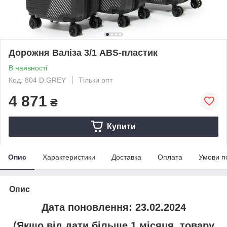
Дорожня Валіза 3/1 ABS-пластик
В наявності
Код: 804 D.GREY
Тільки опт
4 871
₴
Купити
Опис
Характеристики
Доставка
Оплата
Умови п
Опис
Дата поновлення: 23.02.2024
(Якщо від дати більше 1 місяця, товару