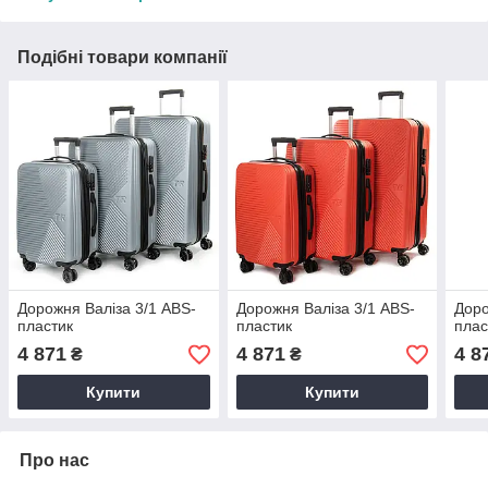
Подібні товари компанії
Дорожня Валіза 3/1 ABS-
Дорожня Валіза 3/1 ABS-
Доро
пластик
пластик
плас
4 871
4 871
4 8
₴
₴
Купити
Купити
Про нас