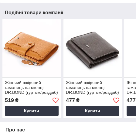
Подібні товари компанії
Жіночий шкіряний
Жіночий шкіряний
Жіно
гаманець на кнопці
гаманець на кнопці
гама
DR.BOND (гуртом/роздріб)
DR.BOND (гуртом/роздріб)
DR.B
519
477
477
₴
₴
Купити
Купити
Про нас