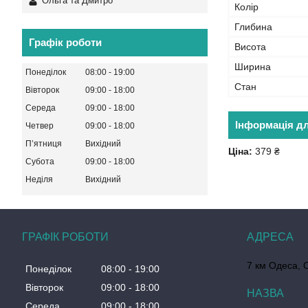
Ольга та Дмитро
Колір
Глибина
Графік роботи
Висота
Ширина
Понеділок
08:00
19:00
Стан
Вівторок
09:00
18:00
Середа
09:00
18:00
Інформація д
Четвер
09:00
18:00
Пʼятниця
Вихідний
Ціна:
379 ₴
Субота
09:00
18:00
Неділя
Вихідний
ГРАФІК РОБОТИ
7 км Одеса, 
Понеділок
08:00
19:00
Вівторок
09:00
18:00
Середа
09:00
18:00