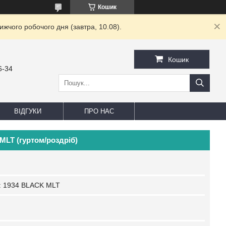
Кошик
жчого робочого дня (завтра, 10.08).
Кошик
6-34
ВІДГУКИ
ПРО НАС
MLT (гуртом/роздріб)
:
1934 BLACK MLT