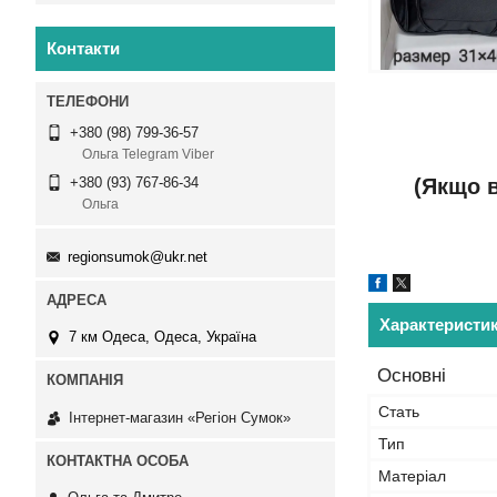
Контакти
+380 (98) 799-36-57
Ольга Telegram Viber
(Якщо в
+380 (93) 767-86-34
Ольга
regionsumok@ukr.net
Характеристи
7 км Одеса, Одеса, Україна
Основні
Стать
Інтернет-магазин «Регіон Сумок»
Тип
Матеріал