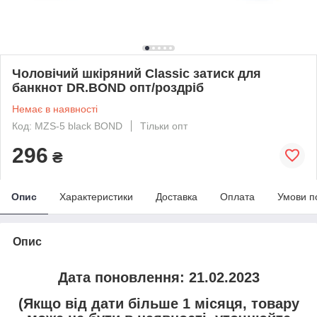
Чоловічий шкіряний Classic затиск для
банкнот DR.BOND опт/роздріб
Немає в наявності
Код: MZS-5 black BOND
Тільки опт
296
₴
Опис
Характеристики
Доставка
Оплата
Умови п
Опис
Дата поновлення: 21.02.2023
(Якщо від дати більше 1 місяця, товару