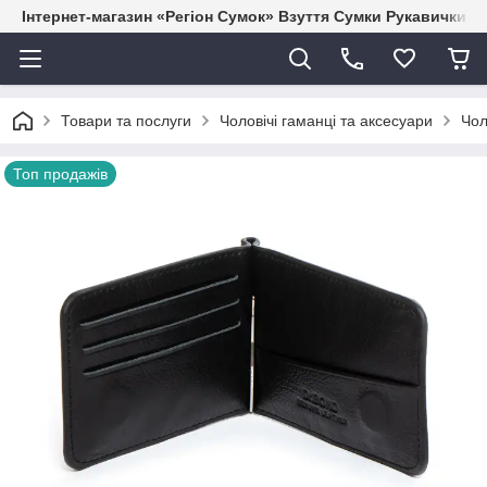
Інтернет-магазин «Регіон Сумок» Взуття Сумки Рукавички Г
Товари та послуги
Чоловічі гаманці та аксесуари
Чол
Топ продажів