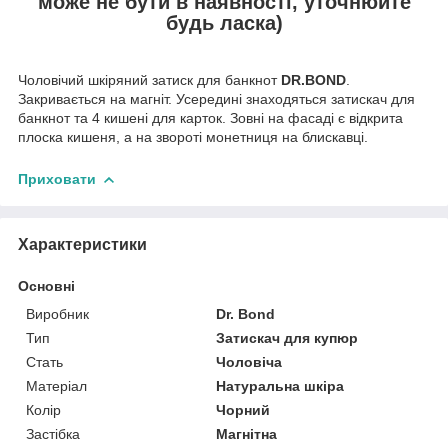
може не бути в наявності, уточнюйте
будь ласка)
Чоловічий шкіряний затиск для банкнот
DR.BOND
.
Закривається на магніт. Усередині знаходяться затискач для
банкнот та 4 кишені для карток. Зовні на фасаді є відкрита
плоска кишеня, а на звороті монетниця на блискавці.
Приховати
Характеристики
Основні
Виробник
Dr. Bond
Тип
Затискач для купюр
Стать
Чоловіча
Матеріал
Натуральна шкіра
Колір
Чорний
Застібка
Магнітна