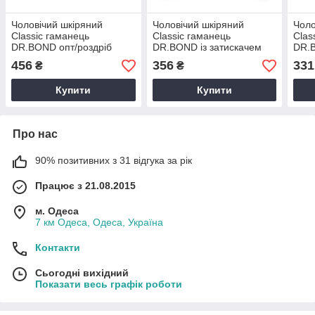
Чоловічий шкіряний
Чоловічий шкіряний
Чоло
Classic гаманець
Classic гаманець
Clas
DR.BOND опт/роздріб
DR.BOND із затискачем
DR.B
для купюр (гуртом/
456
356
331
₴
₴
роздріб)
Купити
Купити
Про нас
90% позитивних з 31 відгука за рік
Працює з 21.08.2015
м. Одеса
7 км Одеса, Одеса, Україна
Контакти
Сьогодні вихідний
Показати весь графік роботи