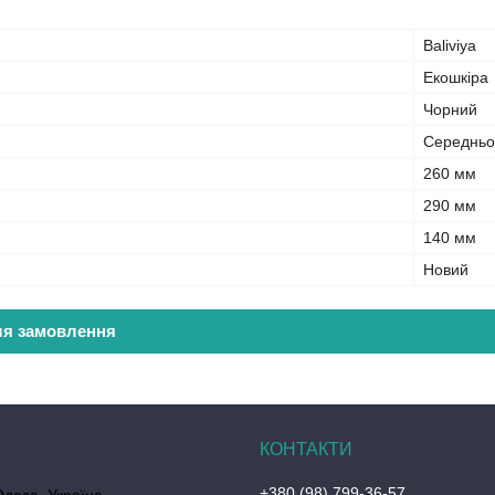
Baliviya
Екошкіра
Чорний
Середньої
260 мм
290 мм
140 мм
Новий
ля замовлення
+380 (98) 799-36-57
Одеса, Україна