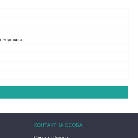
 жорсткості
Ольга та Дмитро