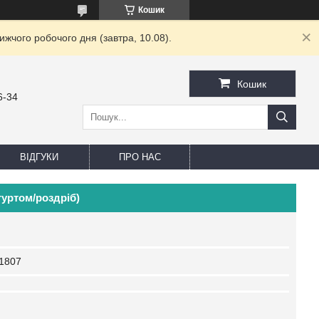
Кошик
жчого робочого дня (завтра, 10.08).
Кошик
6-34
ВІДГУКИ
ПРО НАС
гуртом/роздріб)
1807