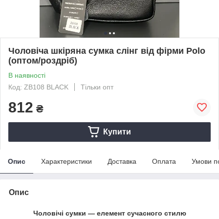
Чоловіча шкіряна сумка слінг від фірми Polo
(оптом/роздріб)
В наявності
Код: ZB108 BLACK
Тільки опт
812
₴
Купити
Опис
Характеристики
Доставка
Оплата
Умови п
Опис
Чоловічі сумки — елемент сучасного стилю