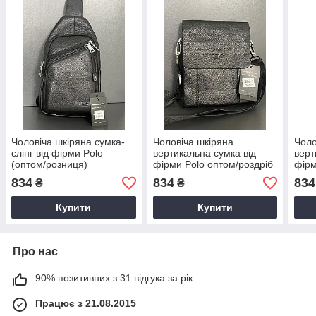
Чоловіча шкіряна сумка-
Чоловіча шкіряна
Чоло
слінг від фірми Polo
вертикальна сумка від
верт
(оптом/розниця)
фірми Polo оптом/роздріб
фірм
834
834
834
₴
₴
Купити
Купити
Про нас
90% позитивних з 31 відгука за рік
Працює з 21.08.2015