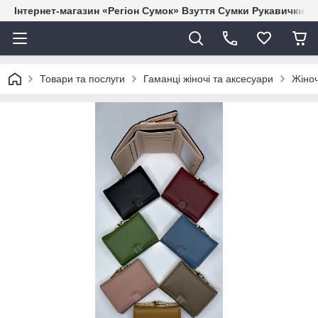
Інтернет-магазин «Регіон Сумок» Взуття Сумки Рукавички Г
Товари та послуги
Гаманці жіночі та аксесуари
Жіноч