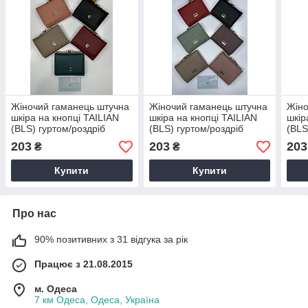
Жіночий гаманець штучна
Жіночий гаманець штучна
Жіно
шкіра на кнопці TAILIAN
шкіра на кнопці TAILIAN
шкір
(BLS) гуртом/роздріб
(BLS) гуртом/роздріб
(BLS
203
203
203
₴
₴
Купити
Купити
Про нас
90% позитивних з 31 відгука за рік
Працює з 21.08.2015
м. Одеса
7 км Одеса, Одеса, Україна