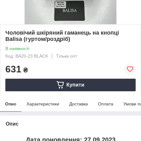
Чоловічий шкіряний гаманець на кнопці
Balisa (гуртом/роздріб)
В наявності
Код: BA20-23 BLACK
Тільки опт
631
₴
Купити
Опис
Характеристики
Доставка
Оплата
Умови п
Опис
Дата поновлення: 27.09.2023