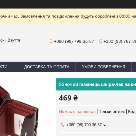
бочий час. Замовлення та повідомлення будуть оброблені з 08:00 на
мок» Взуття
+380 (98) 799-36-57
+380 (93) 767-8
КТИ
ДОСТАВКА ТА ОПЛАТА
УМОВИ ПОВЕРНЕННЯ
Жіночий гаманець шкіра-лак на к
469 ₴
Немає в наявності
Тільки оптом
Код
+380 (98) 799-36-57