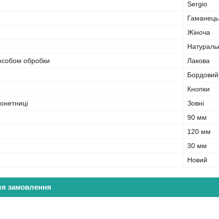
Sergio
Гаманець
Жіноча
Натураль
пособом обробки
Лакова
Бордовий
Кнопки
онетниці
Зовні
90 мм
120 мм
30 мм
Новий
ля замовлення