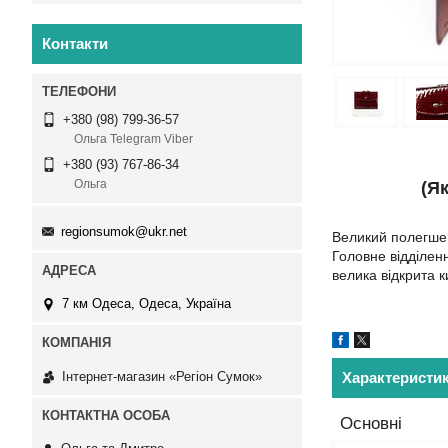
Контакти
+380 (98) 799-36-57
Ольга Telegram Viber
+380 (93) 767-86-34
Ольга
(Я
regionsumok@ukr.net
Великий полегшен
Головне відділенн
велика відкрита к
7 км Одеса, Одеса, Україна
Інтернет-магазин «Регіон Сумок»
Характеристи
Основні