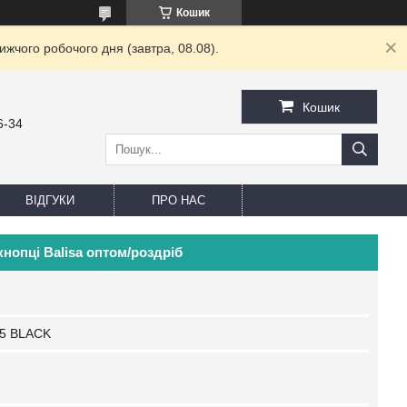
Кошик
жчого робочого дня (завтра, 08.08).
Кошик
6-34
ВІДГУКИ
ПРО НАС
нопці Balisa оптом/роздріб
25 BLACK