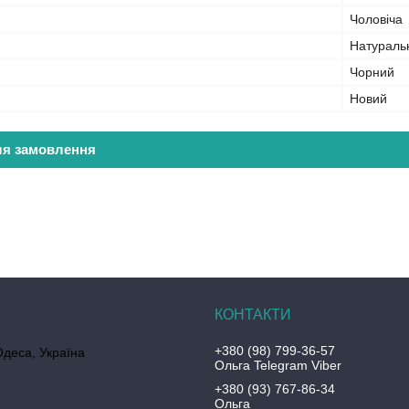
Чоловіча
Натураль
Чорний
Новий
ля замовлення
+380 (98) 799-36-57
Одеса, Україна
Ольга Telegram Viber
+380 (93) 767-86-34
Ольга