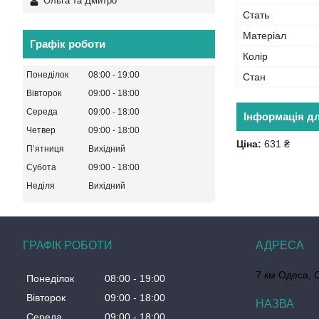
Ольга та Дмитро
Стать
Матеріал
Графік роботи
Колір
Понеділок
08:00
19:00
Стан
Вівторок
09:00
18:00
Середа
09:00
18:00
Інформація д
Четвер
09:00
18:00
Ціна:
631 ₴
Пʼятниця
Вихідний
Субота
09:00
18:00
Неділя
Вихідний
ГРАФІК РОБОТИ
7 км Одеса, 
Понеділок
08:00
19:00
Вівторок
09:00
18:00
Середа
09:00
18:00