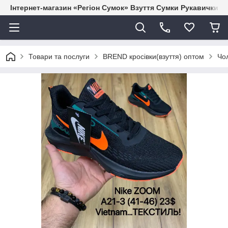
Інтернет-магазин «Регіон Сумок» Взуття Сумки Рукавички Г
Товари та послуги
BREND кросівки(взуття) оптом
Чол