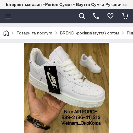
Інтернет-магазин «Регіон Сумок» Взуття Сумки Рукавички Г
Товари та послуги
BREND кросівки(взуття) оптом
Під