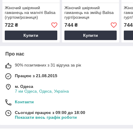
Жіночий шкіряний
Жіночий шкіряний
Жіно
гаманець на магніті Balisa
гаманець на змійці Balisa
гама
(гуртом/розниця)
гурт/розниця
гурт
722
744
744
₴
₴
Купити
Купити
Про нас
90% позитивних з 31 відгука за рік
Працює з 21.08.2015
м. Одеса
7 км Одеса, Одеса, Україна
Контакти
Сьогодні працює з 09:00 до 18:00
Показати весь графік роботи