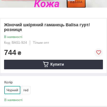
Жіночий шкіряний гаманець Balisa гурт/
розниця
В наявності
Код: BAS1-924
Тільки опт
744
₴
Купити
Колір
Чорний
red
В наявності