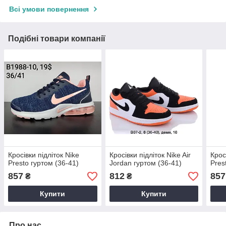
Всі умови повернення
Подібні товари компанії
Кросівки підліток Nike
Кросівки підліток Nike Air
Крос
Presto гуртом (36-41)
Jordan гуртом (36-41)
Pres
857
812
857
₴
₴
Купити
Купити
Про нас