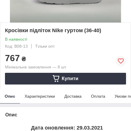
Кросівки підліток Nike гуртом (36-40)
В наявності
Код: B08-13
Тільки опт
767
₴
Мінімальне замовлення — 8 шт.
Купити
Опис
Характеристики
Доставка
Оплата
Умови п
Опис
Дата оновлення: 29.03.2021