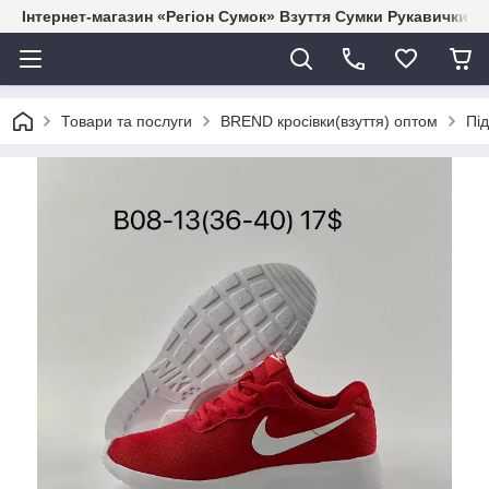
Інтернет-магазин «Регіон Сумок» Взуття Сумки Рукавички Г
Товари та послуги
BREND кросівки(взуття) оптом
Під