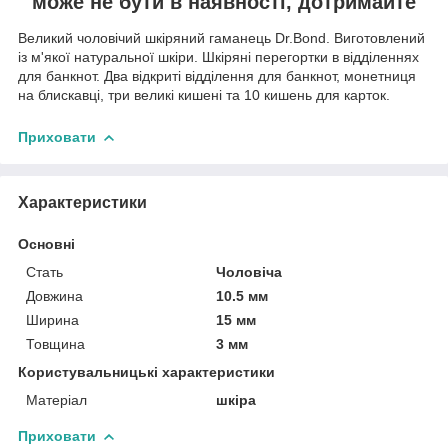
може не бути в наявності, дотримайте
Великий чоловічий шкіряний гаманець Dr.Bond. Виготовлений
із м'якої натуральної шкіри. Шкіряні перегортки в відділеннях
для банкнот. Два відкриті відділення для банкнот, монетниця
на блискавці, три великі кишені та 10 кишень для карток.
Приховати
Характеристики
Основні
Стать
Чоловіча
Довжина
10.5 мм
Ширина
15 мм
Товщина
3 мм
Користувальницькі характеристики
Матеріал
шкіра
Приховати