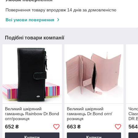
Повернення товару впродовж 14 днів за домовленістю
Всі умови повернення
Подібні товари компанії
Великий шкіряний
Великий шкіряний
Чоло
гаманець Rainbow Dr.Bond
гаманець Dr.Bond опт/
Clas
опт/розниця
розниця
DR.B
652
663
564
₴
₴
Купити
Купити