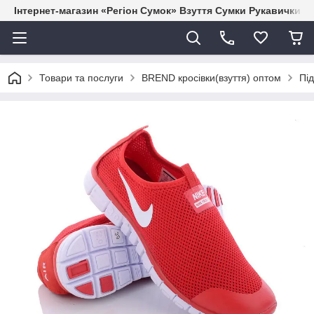
Інтернет-магазин «Регіон Сумок» Взуття Сумки Рукавички Г
Товари та послуги
BREND кросівки(взуття) оптом
Під