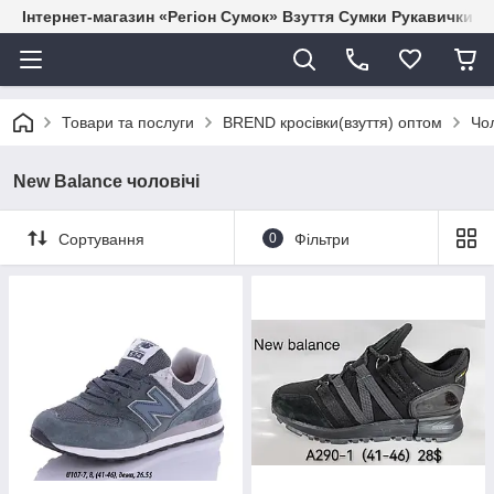
Інтернет-магазин «Регіон Сумок» Взуття Сумки Рукавички Г
Товари та послуги
BREND кросівки(взуття) оптом
Чол
New Balance чоловічі
Сортування
0
Фільтри