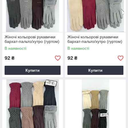
Жіночі кольорові рукавички
Жіночі кольорові рукавички
бархат-пальто/хутро (гуртом)
бархат-пальто/хутро (гуртом)
В наявності
В наявності
92
92
₴
₴
Купити
Купити